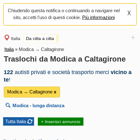
Chiudendo questa notifica o continuando a navigare nel
sito, accetti l'uso di questi cookie.
Più informazioni
+
Italia
Da citta a citta
Italia
»
Modica → Caltagirone
Traslochi da Modica a Caltagirone
122
autisti privati e società trasporto merci
vicino a
te
!
Modica → Caltagirone
х
Modica
- lunga distanza
Tutta Italia
+ Inserisci annuncio