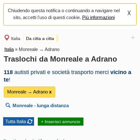
Chiudendo questa notifica o continuando a navigare nel
sito, accetti l'uso di questi cookie.
Più informazioni
+
Italia
Da citta a citta
Italia
»
Monreale → Adrano
Traslochi da Monreale a Adrano
118
autisti privati e società trasporto merci
vicino a
te
!
Monreale → Adrano
х
Monreale
- lunga distanza
Tutta Italia
+ Inserisci annuncio