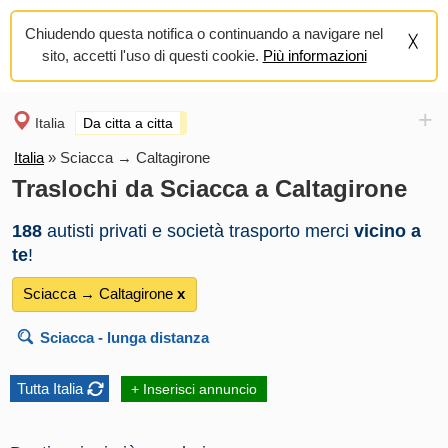
Chiudendo questa notifica o continuando a navigare nel
sito, accetti l'uso di questi cookie.
Più informazioni
+
Italia
Da citta a citta
Italia
»
Sciacca → Caltagirone
Traslochi da Sciacca a Caltagirone
188
autisti privati e società trasporto merci
vicino a
te
!
Sciacca → Caltagirone
х
Sciacca
- lunga distanza
Tutta Italia
+ Inserisci annuncio