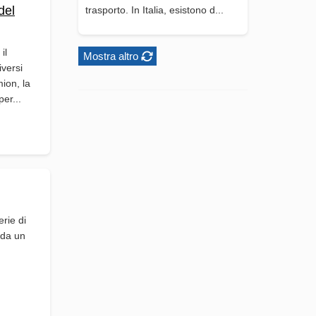
del
trasporto. In Italia, esistono d...
il
Mostra altro
iversi
mion, la
er...
erie di
o da un