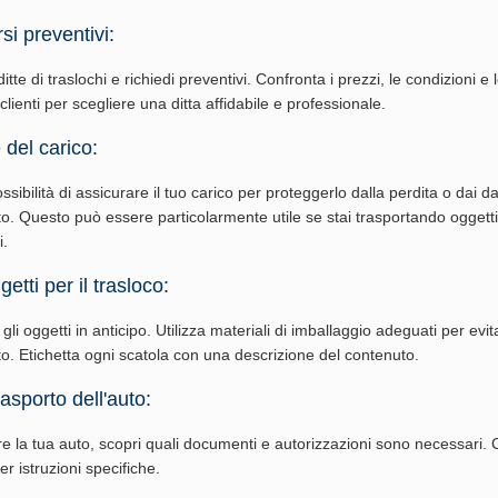
si preventivi:
tte di traslochi e richiedi preventivi. Confronta i prezzi, le condizioni e 
 clienti per scegliere una ditta affidabile e professionale.
 del carico:
ossibilità di assicurare il tuo carico per proteggerlo dalla perdita o dai d
to. Questo può essere particolarmente utile se stai trasportando oggetti
i.
etti per il trasloco:
li oggetti in anticipo. Utilizza materiali di imballaggio adeguati per evi
rto. Etichetta ogni scatola con una descrizione del contenuto.
rasporto dell'auto:
re la tua auto, scopri quali documenti e autorizzazioni sono necessari. 
per istruzioni specifiche.