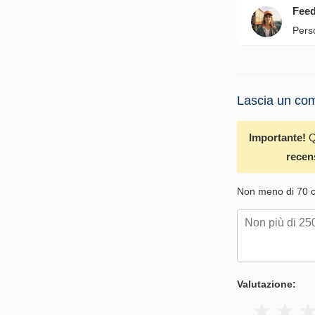
Fee
Pers
Lascia un com
Importante!
Q
recen
Non meno di 70 ca
Valutazione: