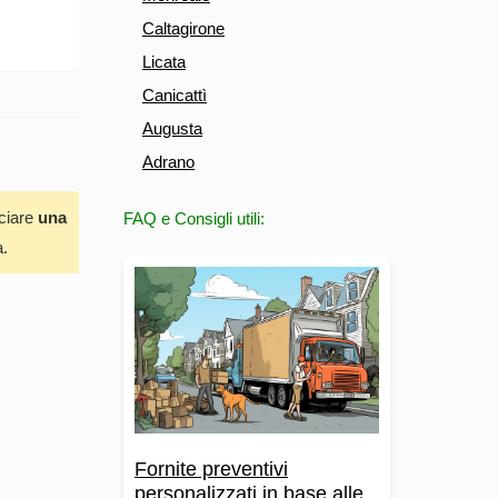
Caltagirone
Licata
Canicattì
Augusta
Adrano
sciare
una
FAQ e Consigli utili:
a.
Fornite preventivi
personalizzati in base alle