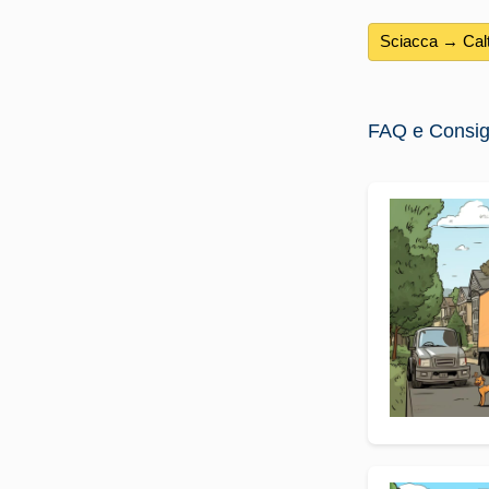
Sciacca → Calt
FAQ e Consigli