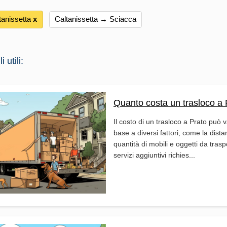
anissetta
х
Caltanissetta → Sciacca
 utili:
Quanto costa un trasloco a 
Il costo di un trasloco a Prato può v
base a diversi fattori, come la dista
quantità di mobili e oggetti da trasp
servizi aggiuntivi richies...