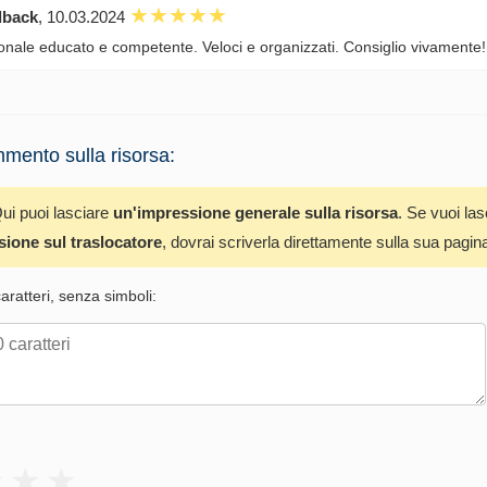
dback
, 10.03.2024
onale educato e competente. Veloci e organizzati. Consiglio vivamente!
mento sulla risorsa:
ui puoi lasciare
un'impressione generale sulla risorsa
. Se vuoi la
sione sul traslocatore
, dovrai scriverla direttamente sulla sua pagin
ratteri, senza simboli: