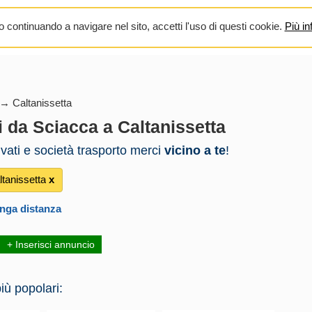
 continuando a navigare nel sito, accetti l'uso di questi cookie.
Più in
→ Caltanissetta
i da Sciacca a Caltanissetta
rivati e società trasporto merci
vicino a te
!
tanissetta
х
unga distanza
+ Inserisci annuncio
iù popolari: