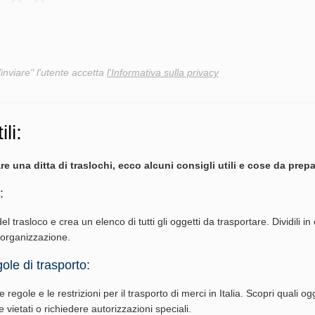
"inviare" l'utente accetta
l'Informativa sulla privacy
ili:
re una ditta di traslochi, ecco alcuni consigli utili e cose da prepa
:
del trasloco e crea un elenco di tutti gli oggetti da trasportare. Dividili in
l'organizzazione.
ole di trasporto:
 regole e le restrizioni per il trasporto di merci in Italia. Scopri quali ogg
vietati o richiedere autorizzazioni speciali.