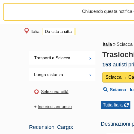
Chiudendo questa notifica o
Italia
Da citta a citta
Italia
»
Sciacca 
Trasloch
Trasporti a Sciacca
х
153
autisti p
Lunga distanza
х
Sciacca → Cal
Sciacca
- l
Seleziona città
Tutta Italia
+
Inserisci annuncio
Destinazioni p
Recensioni Cargo: