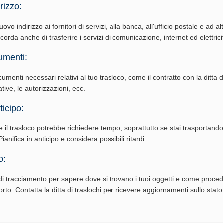
rizzo:
vo indirizzo ai fornitori di servizi, alla banca, all'ufficio postale e ad al
corda anche di trasferire i servizi di comunicazione, internet ed elettrici
umenti:
cumenti necessari relativi al tuo trasloco, come il contratto con la ditta di
ative, le autorizzazioni, ecc.
ticipo:
e il trasloco potrebbe richiedere tempo, soprattutto se stai trasportand
ianifica in anticipo e considera possibili ritardi.
o:
i tracciamento per sapere dove si trovano i tuoi oggetti e come procede
rto. Contatta la ditta di traslochi per ricevere aggiornamenti sullo stato