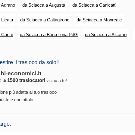
a Adrano
da Sciacca a Augusta
da Sciacca a Canicattì
 Licata
da Sciacca a Caltagirone
da Sciacca a Monreale
 Carini
da Sciacca a Barcellona PdG
da Sciacca a Alcamo
estire il trasloco da solo?
chi-economici.it
,
1500 traslocatori
iù di
vicino a te!
ione più adatta al tuo trasloco
iusto e contattalo
argo: