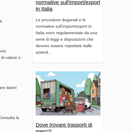
normative sull'import/export
in Italia
Le procedure doganali e le
le
normative sull'import/export in
Italia sono regolamentate da una
serie di leggi e disposizioni che
devono essere rispettate dalle
anni
aziend...
 di valore o
tare danni
Consulta la
Dove trovare trasporti di
merci?