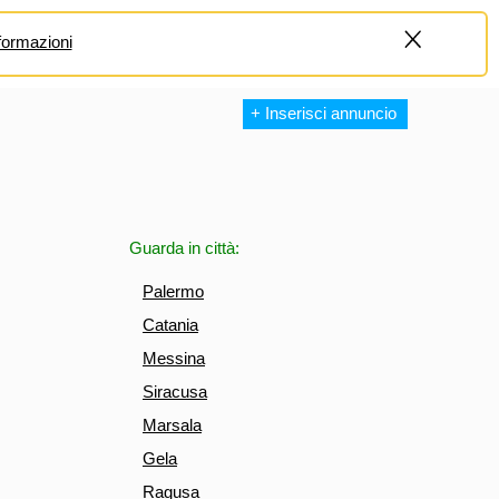
formazioni
+
+ Inserisci annuncio
Guarda in città:
Palermo
Catania
Messina
Siracusa
Marsala
Gela
Ragusa