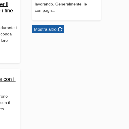
er il
lavorando. Generalmente, le
i fine
compagn...
 durante i
Mostra altro
seconda
 loro
...
 con il
frono
con il
rto.