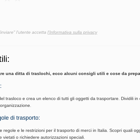
"inviare" l'utente accetta
l'Informativa sulla privacy
ili:
re una ditta di traslochi, ecco alcuni consigli utili e cose da prepa
:
del trasloco e crea un elenco di tutti gli oggetti da trasportare. Dividili in
l'organizzazione.
ole di trasporto:
 regole e le restrizioni per il trasporto di merci in Italia. Scopri quali ogg
vietati o richiedere autorizzazioni speciali.