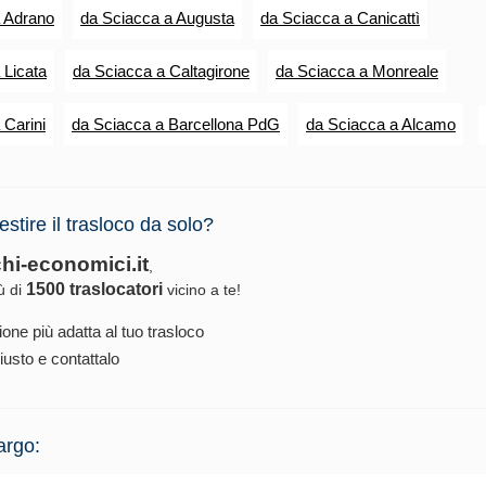
a Adrano
da Sciacca a Augusta
da Sciacca a Canicattì
 Licata
da Sciacca a Caltagirone
da Sciacca a Monreale
 Carini
da Sciacca a Barcellona PdG
da Sciacca a Alcamo
estire il trasloco da solo?
chi-economici.it
,
1500 traslocatori
iù di
vicino a te!
ione più adatta al tuo trasloco
iusto e contattalo
argo: