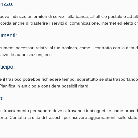
rizzo:
vo indirizzo ai fornitori di servizi, alla banca, all'ufficio postale e ad al
corda anche di trasferire i servizi di comunicazione, internet ed elettrici
umenti:
cumenti necessari relativi al tuo trasloco, come il contratto con la ditta di
ative, le autorizzazioni, ecc.
ticipo:
e il trasloco potrebbe richiedere tempo, soprattutto se stai trasportand
ianifica in anticipo e considera possibili ritardi.
o:
i tracciamento per sapere dove si trovano i tuoi oggetti e come procede
rto. Contatta la ditta di traslochi per ricevere aggiornamenti sullo stato