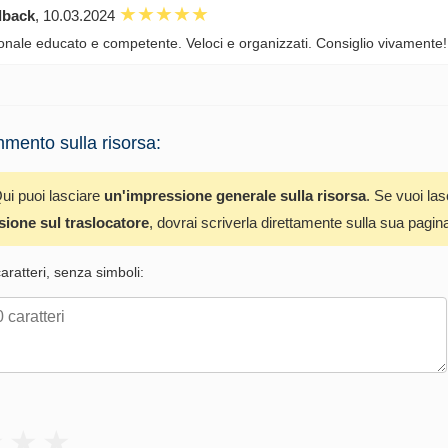
dback
, 10.03.2024
onale educato e competente. Veloci e organizzati. Consiglio vivamente!
mento sulla risorsa:
ui puoi lasciare
un'impressione generale sulla risorsa
. Se vuoi la
sione sul traslocatore
, dovrai scriverla direttamente sulla sua pagin
ratteri, senza simboli: