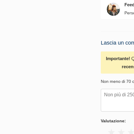
Fee
Pers
Lascia un com
Importante!
Q
recen
Non meno di 70 ca
Valutazione: