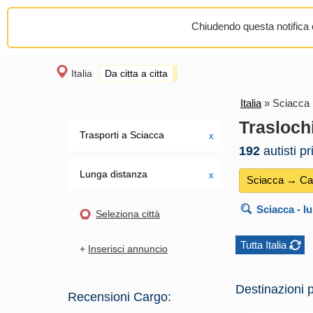
Chiudendo questa notifica o
Italia
Da citta a citta
Italia
»
Sciacca 
Trasloch
Trasporti a Sciacca
х
192
autisti p
Lunga distanza
х
Sciacca → Can
Sciacca
- l
Seleziona città
Tutta Italia
+
Inserisci annuncio
Destinazioni p
Recensioni Cargo: