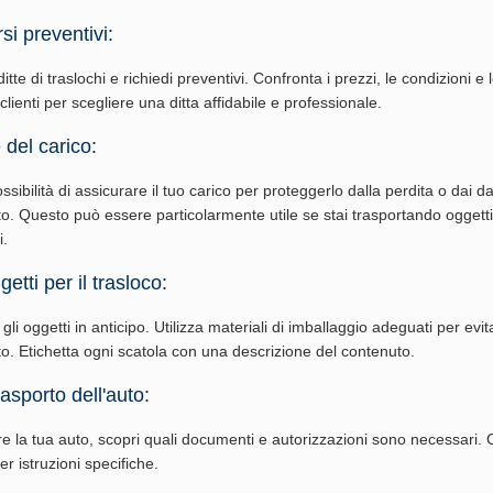
si preventivi:
tte di traslochi e richiedi preventivi. Confronta i prezzi, le condizioni e 
 clienti per scegliere una ditta affidabile e professionale.
 del carico:
ossibilità di assicurare il tuo carico per proteggerlo dalla perdita o dai d
to. Questo può essere particolarmente utile se stai trasportando oggetti
i.
etti per il trasloco:
li oggetti in anticipo. Utilizza materiali di imballaggio adeguati per evi
rto. Etichetta ogni scatola con una descrizione del contenuto.
rasporto dell'auto:
re la tua auto, scopri quali documenti e autorizzazioni sono necessari. 
per istruzioni specifiche.