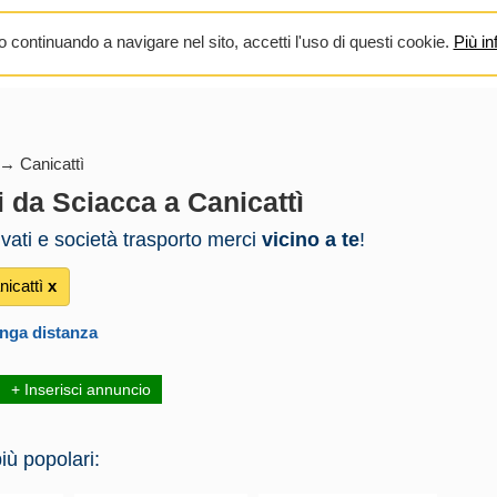
 continuando a navigare nel sito, accetti l'uso di questi cookie.
Più in
→ Canicattì
i da Sciacca a Canicattì
rivati e società trasporto merci
vicino a te
!
icattì
х
unga distanza
+ Inserisci annuncio
iù popolari: