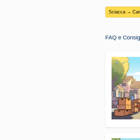
Sciacca → Cani
FAQ e Consigli