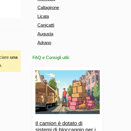
Caltagirone
Licata
Canicattì
Augusta
Adrano
sciare
una
FAQ e Consigli utili:
a.
Il camion è dotato di
sistemi di bloccaggio per i