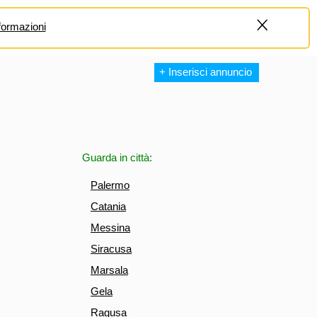
formazioni
+
+ Inserisci annuncio
Guarda in città:
Palermo
Catania
Messina
Siracusa
Marsala
Gela
Ragusa