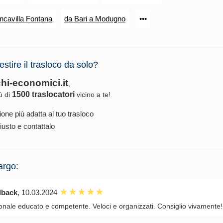
ancavilla Fontana
da Bari a Modugno
•••
estire il trasloco da solo?
chi-economici.it
,
1500 traslocatori
iù di
vicino a te!
ione più adatta al tuo trasloco
iusto e contattalo
argo:
dback
, 10.03.2024
onale educato e competente. Veloci e organizzati. Consiglio vivamente!