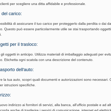
 clienti per scegliere una ditta affidabile e professionale.
 del carico:
ossibilità di assicurare il tuo carico per proteggerlo dalla perdita o dai d
to. Questo può essere particolarmente utile se stai trasportando oggetti
i.
etti per il trasloco:
li oggetti in anticipo. Utilizza materiali di imballaggio adeguati per evi
rto. Etichetta ogni scatola con una descrizione del contenuto.
rasporto dell'auto:
re la tua auto, scopri quali documenti e autorizzazioni sono necessari. 
per istruzioni specifiche.
rizzo:
vo indirizzo ai fornitori di servizi, alla banca, all'ufficio postale e ad al
corda anche di trasferire i servizi di comunicazione, internet ed elettrici