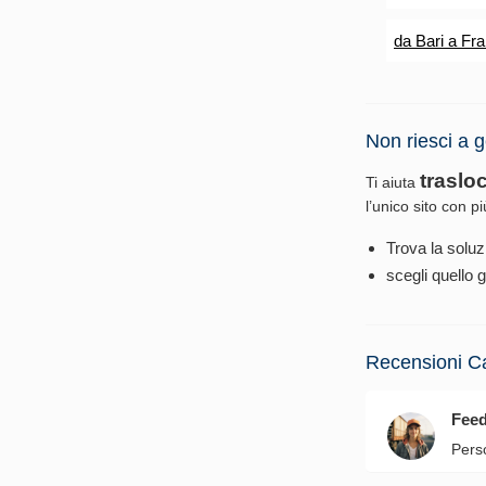
da Bari a Fr
Non riesci a g
traslo
Ti aiuta
l’unico sito con p
Trova la soluz
scegli quello g
Recensioni C
Fee
Pers