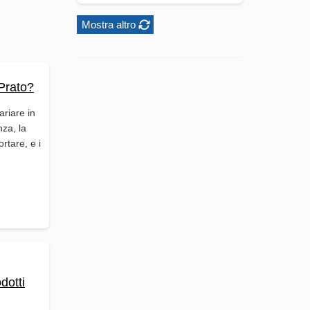
Mostra altro
Prato?
ariare in
nza, la
ortare, e i
dotti