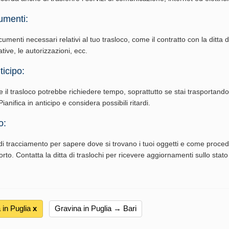
umenti:
cumenti necessari relativi al tuo trasloco, come il contratto con la ditta di
ative, le autorizzazioni, ecc.
ticipo:
e il trasloco potrebbe richiedere tempo, soprattutto se stai trasportand
ianifica in anticipo e considera possibili ritardi.
o:
i tracciamento per sapere dove si trovano i tuoi oggetti e come procede
rto. Contatta la ditta di traslochi per ricevere aggiornamenti sullo stato
in Puglia
х
Gravina in Puglia → Bari