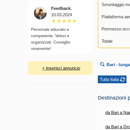
Smontaggio mo
Feedback
,
10.03.2024
Piattaforma ae
Permesso occu
Personale educato e
competente. Veloci e
Totale
organizzati. Consiglio
vivamente!
Bari
- lunga
+ Inserisci annuncio
Tutta Italia
Destinazioni p
da Bari a Nap
da Bari a Gro