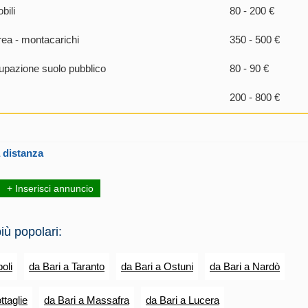
bili
80 - 200 €
rea - montacarichi
350 - 500 €
pazione suolo pubblico
80 - 90 €
200 - 800 €
 distanza
+ Inserisci annuncio
iù popolari:
oli
da Bari a Taranto
da Bari a Ostuni
da Bari a Nardò
ttaglie
da Bari a Massafra
da Bari a Lucera