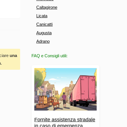
Caltagirone
Licata
Canicattì
Augusta
Adrano
sciare
una
FAQ e Consigli utili:
a.
Fornite assistenza stradale
in caso di emergenza