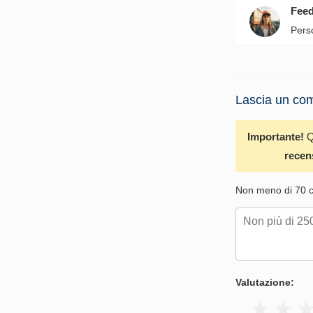
Fee
Pers
Lascia un com
Importante!
Q
recen
Non meno di 70 ca
Valutazione: