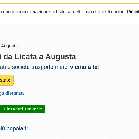
 continuando a navigare nel sito, accetti l'uso di questi cookie.
Più in
 Augusta
i da Licata a Augusta
vati e società trasporto merci
vicino a te
!
sta
х
ga distanza
+ Inserisci annuncio
iù popolari: