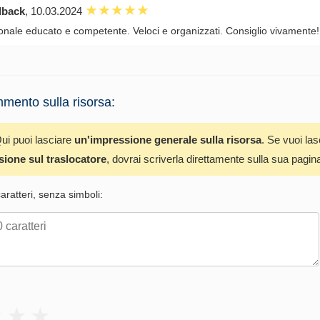
dback
, 10.03.2024
onale educato e competente. Veloci e organizzati. Consiglio vivamente!
mento sulla risorsa:
ui puoi lasciare
un'impressione generale sulla risorsa
. Se vuoi la
sione sul traslocatore
, dovrai scriverla direttamente sulla sua pagin
ratteri, senza simboli: