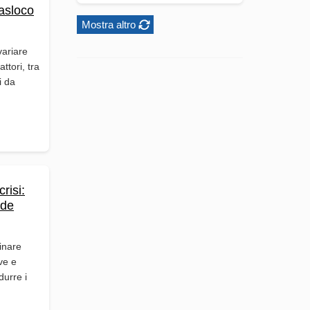
asloco
Mostra altro
variare
ttori, tra
i da
risi:
ide
inare
ve e
durre i