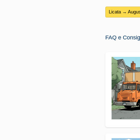
Licata → Augu
FAQ e Consigli