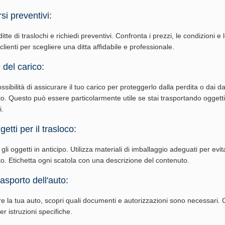
si preventivi:
tte di traslochi e richiedi preventivi. Confronta i prezzi, le condizioni e 
 clienti per scegliere una ditta affidabile e professionale.
 del carico:
ossibilità di assicurare il tuo carico per proteggerlo dalla perdita o dai d
to. Questo può essere particolarmente utile se stai trasportando oggetti
i.
etti per il trasloco:
li oggetti in anticipo. Utilizza materiali di imballaggio adeguati per evi
rto. Etichetta ogni scatola con una descrizione del contenuto.
rasporto dell'auto:
re la tua auto, scopri quali documenti e autorizzazioni sono necessari. 
per istruzioni specifiche.