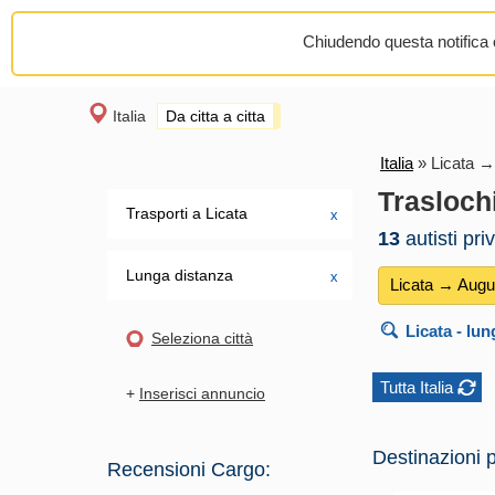
Chiudendo questa notifica o
Italia
Da citta a citta
Italia
»
Licata →
Trasloch
Trasporti a Licata
х
13
autisti pri
Lunga distanza
х
Licata → Augu
Licata
- lun
Seleziona città
Tutta Italia
+
Inserisci annuncio
Destinazioni p
Recensioni Cargo: