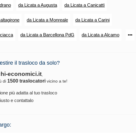
Adrano
da Licata a Augusta
da Licata a Canicattì
altagirone
da Licata a Monreale
da Licata a Carini
Sciacca
da Licata a Barcellona PdG
da Licata a Alcamo
•••
estire il trasloco da solo?
chi-economici.it
,
1500 traslocatori
iù di
vicino a te!
ione più adatta al tuo trasloco
iusto e contattalo
argo: