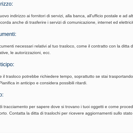
rizzo:
vo indirizzo ai fornitori di servizi, alla banca, all'ufficio postale e ad al
corda anche di trasferire i servizi di comunicazione, internet ed elettrici
umenti:
cumenti necessari relativi al tuo trasloco, come il contratto con la ditta di
ative, le autorizzazioni, ecc.
ticipo:
e il trasloco potrebbe richiedere tempo, soprattutto se stai trasportand
ianifica in anticipo e considera possibili ritardi.
o:
i tracciamento per sapere dove si trovano i tuoi oggetti e come procede
rto. Contatta la ditta di traslochi per ricevere aggiornamenti sullo stato