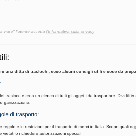
"inviare" l'utente accetta
l'Informativa sulla privacy
ili:
re una ditta di traslochi, ecco alcuni consigli utili e cose da prepa
:
del trasloco e crea un elenco di tutti gli oggetti da trasportare. Dividili in
l'organizzazione.
ole di trasporto:
 regole e le restrizioni per il trasporto di merci in Italia. Scopri quali ogg
vietati o richiedere autorizzazioni speciali.