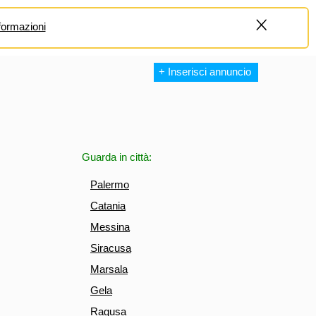
formazioni
+
+ Inserisci annuncio
Guarda in città:
Palermo
Catania
Messina
Siracusa
Marsala
Gela
Ragusa